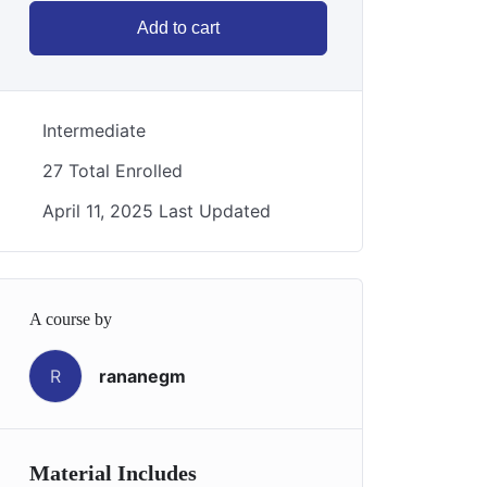
Add to cart
Intermediate
27 Total Enrolled
April 11, 2025 Last Updated
A course by
R
rananegm
Material Includes